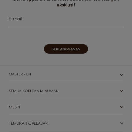
eksklusif
Mendaftar
E-mail
untuk
Newsletter
kami:
BERLANGGANAN
MASTER - EN
SEMUA KOPI DAN MINUMAN
MESIN
TEMUKAN & PELAJARI