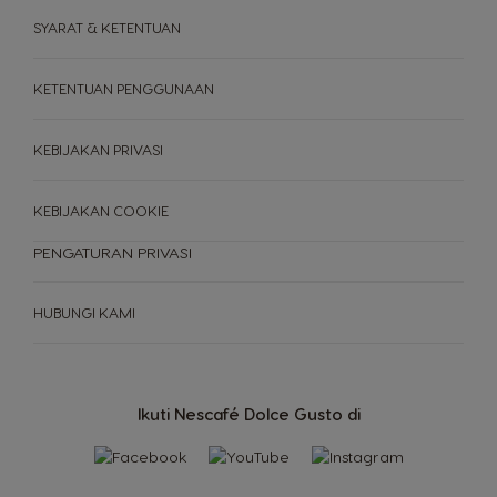
SYARAT & KETENTUAN
KETENTUAN PENGGUNAAN
KEBIJAKAN PRIVASI
KEBIJAKAN COOKIE
PENGATURAN PRIVASI
MESIN KOPI
KEBERLANJUTAN
Minuman
HUBUNGI KAMI
Mesin Kopi
INDONESIA
Ikuti Nescafé Dolce Gusto di
Perbandingan mesin
Pusat Servis