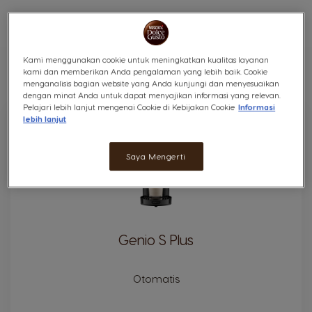
SEMUA
GENIO
MINI ME
PICCOLO XS
Desc
seca
Kami menggunakan cookie untuk meningkatkan kualitas layanan
Arah
kami dan memberikan Anda pengalaman yang lebih baik. Cookie
Posisi
3
results
Atur
URUTKAN
menganalisis bagian website yang Anda kunjungi dan menyesuaikan
BERDASARK
dengan minat Anda untuk dapat menyajikan informasi yang relevan.
Pelajari lebih lanjut mengenai Cookie di Kebijakan Cookie
Informasi
lebih lanjut
Saya Mengerti
Genio S Plus
Otomatis