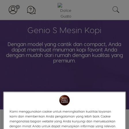
Genio S Mesin Kopi
Dengan model yang cantik dan compact, Anda
dapat membuat minuman kopi favorit Anda
dengan mudah dari rumah dengan kualitas yang
premium.
Kami menggunakan cookie untuk meningkatkan kualitas layanan
kami dan memberikan Anda pengalaman yang lebih baik. Cookie
menganalisis bagian website yang Anda kunjungi dan menyesuaikan
dengan minat Anda untuk dapat menyajikan informasi yang relevan.